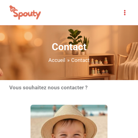
Aller
au
contenu
Contact
Accueil
Contact
Vous souhaitez nous contacter ?